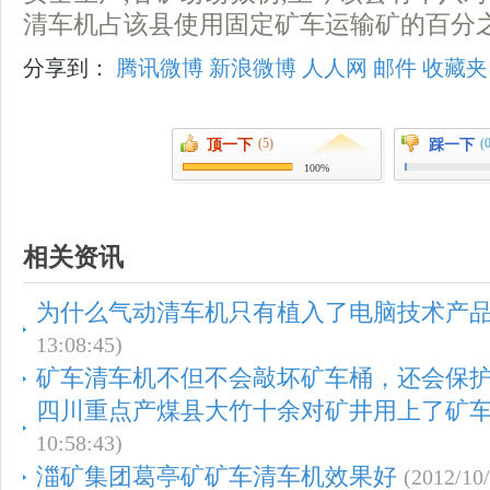
清车机占该县使用固定矿车运输矿的百分
分享到：
腾讯微博
新浪微博
人人网
邮件
收藏夹
(5)
(
顶一下
踩一下
100%
相关资讯
为什么气动清车机只有植入了电脑技术产
13:08:45)
矿车清车机不但不会敲坏矿车桶，还会保
四川重点产煤县大竹十余对矿井用上了矿
10:58:43)
湽矿集团葛亭矿矿车清车机效果好
(2012/10/